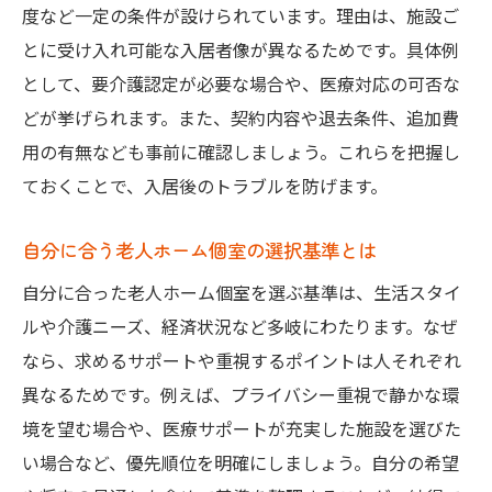
安心できる個室老人ホーム選びの重要ポイ
度など一定の条件が設けられています。理由は、施設ご
ント
とに受け入れ可能な入居者像が異なるためです。具体例
として、要介護認定が必要な場合や、医療対応の可否な
老人ホーム個室の見学で注目すべき点
どが挙げられます。また、契約内容や退去条件、追加費
口コミや評判を活用した個室老人ホーム選
用の有無なども事前に確認しましょう。これらを把握し
び
ておくことで、入居後のトラブルを防げます。
家族も納得できる個室老人ホームの選定法
サービス内容で差がつく個室老人ホーム
自分に合う老人ホーム個室の選択基準とは
将来を見据えた老人ホーム個室の選び方
自分に合った老人ホーム個室を選ぶ基準は、生活スタイ
ルや介護ニーズ、経済状況など多岐にわたります。なぜ
なら、求めるサポートや重視するポイントは人それぞれ
異なるためです。例えば、プライバシー重視で静かな環
境を望む場合や、医療サポートが充実した施設を選びた
い場合など、優先順位を明確にしましょう。自分の希望