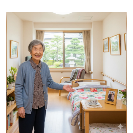
個室が充実した老人ホームの魅力とは
老人ホーム個室がもたらす安心と快適な生
活
プライバシー重視の老人ホーム個室の特徴
個室が充実した老人ホームの人気理由とは
老人ホーム個室で叶える自立した毎日
老人ホーム個室で得られるサービスの違い
家族も安心できる老人ホーム個室の魅力
自立型老人ホームを探す際の注意点
自立型老人ホームの特徴と選び方のコツ
大阪の自立型老人ホーム費用の目安を解説
老人ホーム自立型と介護型の違いを理解す
る