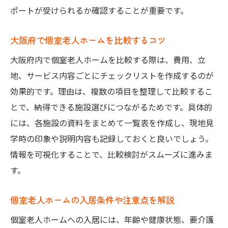
個室充実の新規老人ホームを選ぶポイント
ポートが受けられるか確認することが重要です。
最新老人ホーム個室の魅力と入居条件
大阪府で個室老人ホームを比較するコツ
大阪府の老人ホーム費用相場を徹底解説
大阪府内で個室老人ホームを比較する際は、費用、立
老人ホーム個室の費用相場を詳しく解説
地、サービス内容ごとにチェックリストを作成するのが
大阪府で老人ホーム費用を比較する方法
効果的です。理由は、複数の項目を整理して比較するこ
個室老人ホームの入居一時金や月額費用の
とで、納得できる施設選びにつながるためです。具体的
目安
には、各施設の資料をまとめて一覧表を作成し、現地見
自立型老人ホームの費用相場と特徴につい
学時の印象や説明内容も記録しておくと良いでしょう。
て
情報を可視化することで、比較検討がスムーズに進みま
国民年金で入居できる老人ホーム費用事情
す。
費用とサービス内容を見極めた老人ホーム
選び
個室老人ホームの入居条件や注意点を解説
安心できる個室老人ホームの選び方
個室老人ホームへの入居には、年齢や健康状態、要介護