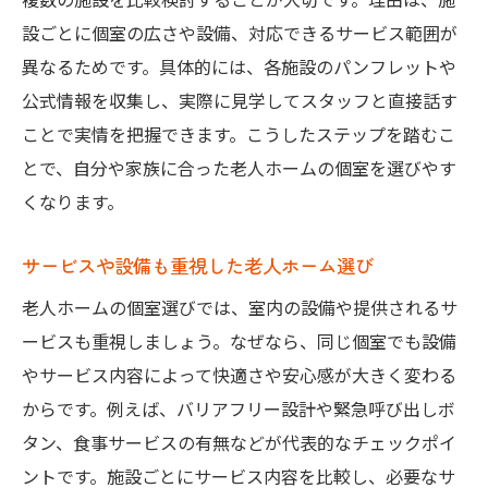
家族と住める老人ホームのメリットと選び
設ごとに個室の広さや設備、対応できるサービス範囲が
方
異なるためです。具体的には、各施設のパンフレットや
老人ホームで家族と個室生活を楽しむ方法
公式情報を収集し、実際に見学してスタッフと直接話す
大阪府で家族と暮らせる老人ホーム事情
ことで実情を把握できます。こうしたステップを踏むこ
とで、自分や家族に合った老人ホームの個室を選びやす
個室で家族と安心して過ごせる老人ホーム
くなります。
家族同居可能な老人ホームの入居条件
家族と共に選ぶ老人ホーム個室の魅力
サービスや設備も重視した老人ホーム選び
新規オープン老人ホーム最新情報まとめ
老人ホームの個室選びでは、室内の設備や提供されるサ
大阪府の新規オープン老人ホーム最新動向
ービスも重視しましょう。なぜなら、同じ個室でも設備
新規オープン老人ホーム個室の選び方とは
やサービス内容によって快適さや安心感が大きく変わる
老人ホーム新設情報と個室の特徴をチェッ
からです。例えば、バリアフリー設計や緊急呼び出しボ
ク
タン、食事サービスの有無などが代表的なチェックポイ
新規オープン老人ホームの個室費用目安
ントです。施設ごとにサービス内容を比較し、必要なサ