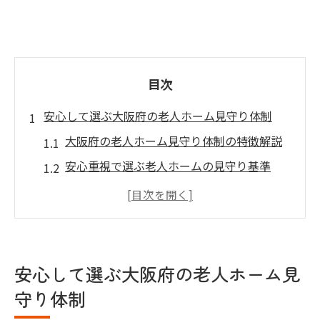
目次
安心して選ぶ大阪府の老人ホーム見守り体制
大阪府の老人ホーム見守り体制の特徴解説
安心重視で選ぶ老人ホームの見守り基準
自立型老人ホームと見守りサポートの違い
高齢者見守りシェアハウスの魅力と安心感
健康型有料老人ホームの見守り体制を比較
見守り体制から考える施設選びのポイント
安心して選ぶ大阪府の老人ホーム見
見守り付き老人ホームの自由な生活とは
守り体制
老人ホームで叶う自由な生活と見守りの両