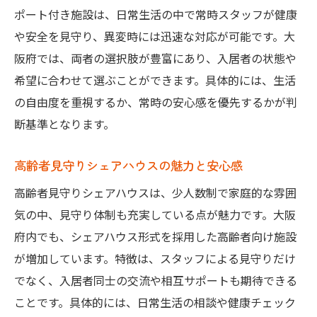
ポート付き施設は、日常生活の中で常時スタッフが健康
高齢者シェアハウスの見守り体制と特徴
や安全を見守り、異変時には迅速な対応が可能です。大
60代70代に人気のシェアハウス型老人ホー
阪府では、両者の選択肢が豊富にあり、入居者の状態や
ム
希望に合わせて選ぶことができます。具体的には、生活
見守りシェアハウスの安心サポートを比較
の自由度を重視するか、常時の安心感を優先するかが判
自立型老人ホームとシェアハウスの違いと
断基準となります。
は
高齢者見守りシェアハウスの魅力と安心感
健康型有料老人ホームとシェアハウスの選
び方
高齢者見守りシェアハウスは、少人数制で家庭的な雰囲
新しい形の老人ホーム選びのメリット
気の中、見守り体制も充実している点が魅力です。大阪
府内でも、シェアハウス形式を採用した高齢者向け施設
見守り体制と費用のバランスを考える方法
が増加しています。特徴は、スタッフによる見守りだけ
見守り体制と費用バランスの良い老人ホー
でなく、入居者同士の交流や相互サポートも期待できる
ム選び
ことです。具体的には、日常生活の相談や健康チェック
費用重視か見守り重視か迷う時の判断基準