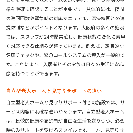
係
準を明確に確認することが重要です。具体的には、夜間
費用と安心を両立する施設選びのコツ
の巡回回数や緊急時の対応マニュアル、医療機関との連
老人ホームの洗濯や外出の自由度を解説
携体制などがポイントとなります。大阪府の多くの施設
老人ホームでの洗濯サービスと日常の自由
では、スタッフが24時間常駐し、健康状態の変化に素早
度
く対応できる仕組みが整っています。例えば、定期的な
外出自由な老人ホームの特徴と注意点
健康チェックや、緊急コールシステムの導入が一般的で
見守り付き老人ホームの生活サポートを比
す。これにより、入居者とその家族は日々の生活に安心
較
感を持つことができます。
高齢者シェアハウスでの洗濯と外出の実態
自立型老人ホームと見守りサポートの違い
自立型老人ホームの生活自由度を詳しく解
自立型老人ホームと見守りサポート付きの施設では、サ
説
ービス内容に明確な違いがあります。自立型老人ホーム
自由な暮らしを実現する施設選びのポイン
は、比較的健康な高齢者が自由な生活を送りつつ、必要
ト
時のみサポートを受けるスタイルです。一方、見守りサ
シェアハウス型老人ホームの新しい選択肢