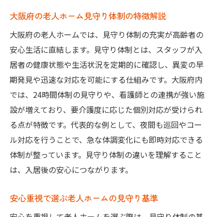
要素
大阪府の老人ホーム見守り体制の特徴解説
見守りの質で差が出る老人ホームの安心感
大阪府の老人ホームでは、見守り体制の充実が高齢者の
自立型老人ホームの見守りポイントを解説
安心生活に直結します。見守り体制とは、スタッフが入
高齢者シェアハウスの見守りサポートを比
居者の健康状態や生活状況を定期的に確認し、異変の早
較
期発見や迅速な対応を可能にする仕組みです。大阪府内
老人ホームの見守り対応と生活支援の違い
では、24時間体制の見守りや、看護師との連携が強い施
施設見学で確認したい見守りの実態
設が増えており、要介護度に応じた個別対応が受けられ
費用面で比較する大阪府の老人ホーム選び
る点が特徴です。代表的な例として、夜間も巡回やコー
大阪府の老人ホーム費用比較と見守り体制
ル対応を行うことで、急な体調変化にも即時対応できる
体制が整っています。見守り体制の違いを理解すること
自立型老人ホームの費用相場と選び方
は、入居後の安心につながります。
見守り付き老人ホームの費用内訳を解説
費用面で選ぶ高齢者シェアハウスの特徴
安心重視で選ぶ老人ホームの見守り基準
健康型有料老人ホームの費用と見守りの関
安心を重視して老人ホームを選ぶ際は、見守り体制の基