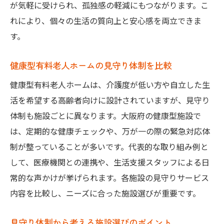
が気軽に受けられ、孤独感の軽減にもつながります。こ
自立型老人ホームの費用と見守りを両立す
れにより、個々の生活の質向上と安心感を両立できま
る方法
す。
シェアハウス型で実現する費用と安心のバ
ランス
健康型有料老人ホームの見守り体制を比較
健康型有料老人ホームの費用と見守り体制
健康型有料老人ホームは、介護度が低い方や自立した生
を比較
活を希望する高齢者向けに設計されていますが、見守り
納得できる老人ホーム選びのための費用検
体制も施設ごとに異なります。大阪府の健康型施設で
討法
は、定期的な健康チェックや、万が一の際の緊急対応体
この一記事で分かる大阪府の老人ホーム選び
制が整っていることが多いです。代表的な取り組み例と
大阪府の老人ホーム選びの基本ポイント
して、医療機関との連携や、生活支援スタッフによる日
常的な声かけが挙げられます。各施設の見守りサービス
見守り体制と費用を総合的に比較する方法
内容を比較し、ニーズに合った施設選びが重要です。
自立型老人ホームやシェアハウスの選択肢
外出や洗濯の自由度もしっかりチェック
見守り体制から考える施設選びのポイント