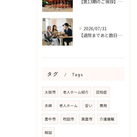
【第13期のご挨拶】感謝を力に、さらなる挑戦の一年へ
2026/07/31
【退院まであと数日…】老人ホーム探しを急ぐケースで大切なこと...
タグ
Tags
大阪市
老人ホーム紹介
認知症
夫婦
老人ホーム
安い
費用
豊中市
吹田市
箕面市
介護離職
相談