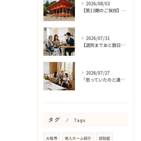
2026/08/03
【第13期のご挨拶】感謝を力に、さらなる挑戦の一年へ
2026/07/31
【退院まであと数日…】老人ホーム探しを急ぐケースで大切なこと...
2026/07/27
「思っていたのと違う…」を防ぐ！老人ホームの面会ルールで確認...
タグ
Tags
大阪市
老人ホーム紹介
認知症