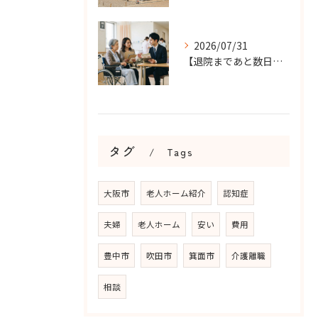
2026/07/31
【退院まであと数日…】老人ホーム探しを急ぐケースで大切なこと...
タグ
Tags
大阪市
老人ホーム紹介
認知症
夫婦
老人ホーム
安い
費用
豊中市
吹田市
箕面市
介護離職
相談