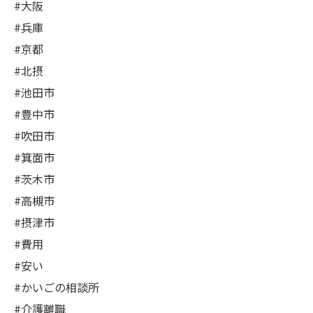
#大阪
#兵庫
#京都
#北摂
#池田市
#豊中市
#吹田市
#箕面市
#茨木市
#高槻市
#摂津市
#費用
#安い
#かいごの相談所
#介護離職