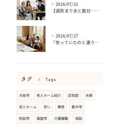
2026/07/31
【退院まであと数日…】老人ホーム探しを急ぐケースで大切なこと...
2026/07/27
「思っていたのと違う…」を防ぐ！老人ホームの面会ルールで確認...
タグ
Tags
大阪市
老人ホーム紹介
認知症
夫婦
老人ホーム
安い
費用
豊中市
吹田市
箕面市
介護離職
相談