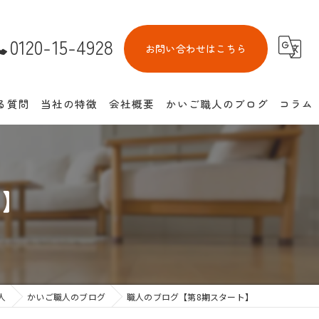
0120-15-4928
お問い合わせはこちら
る質問
当社の特徴
会社概要
かいご職人のブログ
コラム
介護付き有料老人ホーム
住宅型有料老人ホーム
ト】
サービス付き高齢者向け住宅
池田市の老人ホーム紹介
介護離職防止
人
かいご職人のブログ
職人のブログ【第8期スタート】