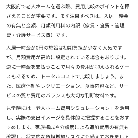
大阪府で老人ホームを選ぶ際、費用比較のポイントを押
老人ホーム費用シミュレーションの使い方
さえることが重要です。まず注目すべきは、入居一時金
解説
の有無と金額、月額利用料の内訳（家賃・食費・管理
費用シミュレーションで将来負担を見える
費・介護サービス費）です。
化
入居一時金が0円の施設は初期負担が少なく人気です
大阪で使える老人ホーム費用シミュレーシ
が、月額費用が高めに設定されている場合もあります。
ョン
逆に一時金を支払うことで月々の費用が抑えられるケー
実際の老人ホーム費用とシミュレーション
スもあるため、トータルコストで比較しましょう。ま
比較
た、医療体制やレクリエーション、食事内容など、サー
シミュレーション活用で費用不安を解消す
ビスの質と費用のバランスも大切な判断材料です。
る方法
見学時には「老人ホーム費用シミュレーション」を活用
安心入居へ向けた老人ホーム費用の賢い見極め
し、実際の支出イメージを具体的に把握することをおす
老人ホーム費用を賢く見極めるための比較
すめします。家族構成や介護度による追加費用の有無も
術
確認し、将来的な負担増加リスクにも備えておきましょ