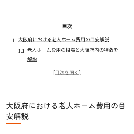
目次
大阪府における老人ホーム費用の目安解説
老人ホーム費用の相場と大阪府内の特徴を
解説
大阪で選ぶ老人ホーム費用の比較のポイン
ト
老人ホーム費用の月額目安と実際の違いと
は
大阪府における老人ホーム費用の目
大阪で老人ホーム費用を抑える選び方のコ
安解説
ツ
老人ホームの費用相場と安い施設の見つけ