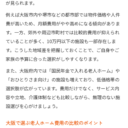
安い老人ホーム選びの落とし穴と注意点
が見られます。
低価格老人ホームの費用とサービスの違い
例えば大阪市内や堺市などの都市部では物件価格や人件
有料老人ホームと安価施設の費用比較方法
費が高いため、月額費用がやや高めになる傾向がありま
費用だけで選ばない老人ホーム選びの工夫
す。一方、郊外や周辺市町村では比較的費用が抑えられ
ていることが多く、10万円以下の施設も一部存在しま
自己負担を減らす費用比較の考え方
す。こうした地域差を把握しておくことで、ご自身やご
老人ホーム費用の自己負担を抑える方法
家族の予算に合った選択がしやすくなります。
自己負担軽減につながる費用比較のコツ
また、大阪府内では「国民年金で入れる老人ホーム」や
老人ホーム費用が払えない時の相談先を知
「おひとりさま向け」の施設も増えており、低価格帯の
る
選択肢が広がっています。費用だけでなく、サービス内
費用面で妥協しない老人ホームの賢い比較
容や立地、介護体制なども比較しながら、無理のない施
法
設選びを心がけましょう。
老人ホーム費用と自己負担割合のポイント
老人ホーム選びで気になるシミュレーション活
大阪で選ぶ老人ホーム費用の比較のポイント
用法