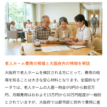
方
年金で無理なく選ぶ老人ホームの費用理解
年金だけで入れる老人ホームの費用目安と
は
国民年金で安心できる老人ホームの選び方
年金範囲で収まる大阪の老人ホーム費用比
較
おひとりさま向け老人ホーム費用のポイン
老人ホーム費用の相場と大阪府内の特徴を解説
ト
大阪府で老人ホームを検討される方にとって、費用の相
年金内で探す老人ホーム大阪の費用の工夫
場を知ることは大きな安心材料となります。全国的なデ
低価格重視で探す大阪の老人ホーム事情
ータでは、老人ホームの入居一時金が0円から数百万
大阪で10万円以下の老人ホームを見つける
円、月額費用はおおよそ15万円から30万円程度が一般的
コツ
とされていますが、大阪府では都市部と郊外で費用に差