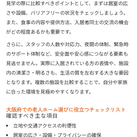
方
見学の際に比較すべきポイントとして、まずは居室の広
家族で参加する老人ホーム見学のメリット
さや設備、バリアフリーの状況をチェックしましょう。
納得の施設選びは見学準備から始まる
また、食事の内容や提供方法、入居者同士の交流の機会
がどの程度あるかも重要です。
老人ホーム見学前の準備で後悔しない選択
を実現
さらに、スタッフの人数や対応力、夜間の体制、緊急時
大阪府内で自分に合う老人ホームを絞り込
のサポート体制など、安全面や安心感につながる要素も
む方法
見逃せません。実際に入居されている方の表情や、施設
内の清潔さ・明るさも、生活の質を左右する大きな要因
見学当日に持参したいチェックリストの作
となります。複数の施設を比較することで、自分や家族
成法
に合った環境を見極めやすくなります。
老人ホーム見学前の事前質問と相談事項ま
とめ
大阪府での老人ホーム選びに役立つチェックリスト
家族で話し合う老人ホーム選びのポイント
確認すべき主な項目
立地や交通アクセスの利便性
居室の広さ・設備・プライバシーの確保