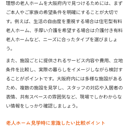
理想の老人ホームを大阪府内で見つけるためには、まず
ン内容
ご本人やご家族の希望条件を明確にすることが大切で
入居者同士の交流をチェックする老人ホー
す。例えば、生活の自由度を重視する場合は住宅型有料
ム見学術
老人ホーム、手厚い介護を希望する場合は介護付き有料
老人ホーム見学で生活空間の広さや快適さ
老人ホームなど、ニーズに合ったタイプを選びましょ
も重要
う。
暮らしを想像できる老人ホーム見学のすすめ
また、施設ごとに提供されるサービス内容や費用、立地
老人ホームの実際の生活を見学でイメージ
条件を比較し、実際の暮らしをイメージしながら検討す
する
ることがポイントです。大阪府内には多様な施設がある
大阪府で暮らしやすい老人ホームの特徴に
ため、複数の施設を見学し、スタッフの対応や入居者の
注目
表情、共有スペースの雰囲気など、現場でしかわからな
見学時に感じる老人ホームの日常を観察し
い情報をしっかり確認しましょう。
よう
老人ホーム見学で叶う理想の暮らしの探し
老人ホーム見学時に意識したい比較ポイント