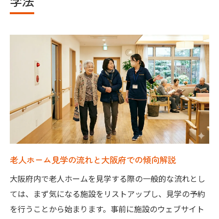
学法
老人ホーム見学の予約前に準備すべきこと
初めての老人ホーム施設見学で失敗しない秘訣
初めての老人ホーム見学で感じる不安を解
消
老人ホーム施設見学で失敗しない事前準備
法
見学時に確認したい老人ホームの重要ポイ
ント
大阪府の老人ホーム選びで注意すべき点と
は
老人ホーム見学の流れと大阪府での傾向解説
老人ホーム見学時の質問事項をリストアッ
大阪府内で老人ホームを見学する際の一般的な流れとし
プ
ては、まず気になる施設をリストアップし、見学の予約
老人ホーム選びに役立つ現地チェックポイント
を行うことから始まります。事前に施設のウェブサイト