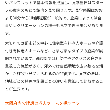
老人ホーム見学でのチェックリストを活用
やパンフレットで基本情報を把握し、見学当日はスタッ
しよう
フの案内のもとで館内を見て回ります。見学時間はおお
清掃状況やスタッフ対応で老人ホームを判
よそ30分から1時間程度が一般的で、施設によっては食
断
事やレクリエーションの様子も見学できる場合がありま
老人ホームの食事や設備を現地で確認する
す。
意義
大阪府では都市部を中心に住宅型有料老人ホームや介護
実際の入居者の表情や雰囲気を見逃さない
付き有料老人ホームなど、さまざまなタイプの施設が展
方法
開されています。都市部では利便性やアクセスの良さを
大阪府の老人ホーム見学で周辺環境も確認
重視した施設が多く、郊外では自然環境や広い敷地を活
かした施設も見受けられるのが特徴です。見学の際は、
見学時に注目したい大阪府内の暮らしや雰囲気
地域ごとの特色や施設ごとの違いを意識して比較するこ
老人ホームの暮らしや雰囲気を現地で体感
とが重要です。
大阪府内の老人ホームで穏やかな生活を確
認
大阪府内で理想の老人ホームを探すコツ
見学でわかる老人ホームのレクリエーショ