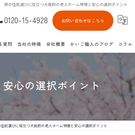
終の住処選びに役立つ大阪府の老人ホーム特徴と安心の選択ポイント
0120-15-4928
お問い合わせはこちら
る質問
当社の特徴
会社概要
かいご職人のブログ
コラム
介護付き有料老人ホーム
住宅型有料老人ホーム
と安心の選択ポイント
サービス付き高齢者向け住宅
池田市の老人ホーム紹介
介護離職防止
の住処選びに役立つ大阪府の老人ホーム特徴と安心の選択ポイント