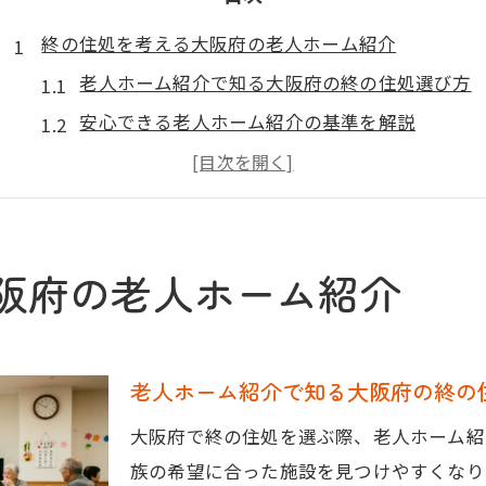
終の住処を考える大阪府の老人ホーム紹介
老人ホーム紹介で知る大阪府の終の住処選び方
安心できる老人ホーム紹介の基準を解説
大阪府内の多様な老人ホーム紹介方法とは
老人ホーム紹介が重要な理由とポイント
充実した終の住処探しに役立つ老人ホーム紹介
阪府の老人ホーム紹介
失敗しない老人ホーム選びの安心ポイント
老人ホーム紹介で押さえる安心チェック項目
見落としがちな老人ホーム紹介の注意点
老人ホーム紹介で知る大阪府の終の
老人ホーム紹介で納得できる選び方の秘訣
老人ホーム紹介と後悔しない選択基準
大阪府で終の住処を選ぶ際、老人ホーム紹
族の希望に合った施設を見つけやすくなり
安心感を得る老人ホーム紹介活用法