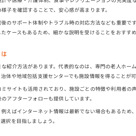
設計や医療・介護体制、食事やレクリエーションの充実度
自立とサポート両立できる住まいの秘訣
の様子を確認することで、安心感が高まります。
老人ホーム紹介で選ぶ自立重視の住まい方
居後のサポート体制やトラブル時の対応方法なども重要で
サポート体制強化の老人ホーム紹介方法
したケースもあるため、細かな説明を受けることをおすす
老人ホーム紹介で実現する快適な両立生活
自立支援と介護の老人ホーム紹介の選び方
とは
老人ホーム紹介を通じた自分らしい暮らし
まな紹介方法があります。代表的なのは、専門の老人ホー
今求められる大阪府の老人ホーム紹介の魅力
自治体や地域包括支援センターでも施設情報を得ることが可
老人ホーム紹介が大阪府で注目される理由
コミサイトも活用されており、施設ごとの特徴や利用者の
新しい生活様式と老人ホーム紹介の関係
後のアフターフォローも提供しています。
老人ホーム紹介で広がる安心な暮らし方
、例えばインターネット情報は最新でない場合もあるため
大阪府の老人ホーム紹介が選ばれる魅力
く選択を目指しましょう。
老人ホーム紹介が叶える未来の住まい像