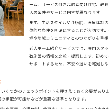
ーム、サービス付き高齢者向け住宅、軽費
柔軟な施設選択で安心老後を叶える方法
入居条件やサービス内容が異なります。
老人ホーム紹介で見つかる柔軟な施設選び
まず、生活スタイルや介護度、医療体制の
将来に備える老人ホーム紹介の活用方法
体的な条件を明確にすることが大切です。
老人ホーム紹介で叶える安心老後の工夫
境や地域コミュニティとのつながりを重視
変化に強い老人ホーム紹介の選択ポイント
老人ホーム紹介サービスでは、専門スタッ
老人ホーム紹介を活かした柔軟な対応力
数施設の情報を比較・提案します。初めて
バリアフリー生活を望む方に最適な選び方
サポートするため、不安や迷いを軽減しや
老人ホーム紹介で探せるバリアフリー施設
バリアフリー重視の老人ホーム紹介のコツ
説
安心感あるバリアフリーな老人ホーム紹介
、いくつかのチェックポイントを押さえておく必要があり
バリアフリー生活に役立つ老人ホーム紹介
居の手配が可能かなどが重要な基準となります。
安全な住まいを老人ホーム紹介で探す方法