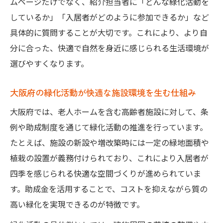
ムページだけでなく、紹介担当者に「どんな緑化活動を
屋上・壁面緑化がもたらす高齢者施設の新しい
しているか」「入居者がどのように参加できるか」など
価値
具体的に質問することが大切です。これにより、より自
屋上緑化が生む老人ホーム紹介の新しい基
分に合った、快適で自然を身近に感じられる生活環境が
準
選びやすくなります。
壁面緑化を取り入れた老人ホームの魅力と
は
大阪府の緑化活動が快適な施設環境を生む仕組み
老人ホーム紹介で注目される屋上・壁面緑
大阪府では、老人ホームを含む高齢者施設に対して、条
化事例
例や助成制度を通じて緑化活動の推進を行っています。
大阪府の助成と屋上緑化が満足度を高める
たとえば、施設の新設や増改築時には一定の緑地面積や
理由
植栽の設置が義務付けられており、これにより入居者が
老人ホーム紹介で重視する壁面緑化の利点
四季を感じられる快適な空間づくりが進められていま
老人ホームの敷地緑化を進めるための実践ガイ
す。助成金を活用することで、コストを抑えながら質の
ド
高い緑化を実現できるのが特徴です。
老人ホーム紹介で役立つ敷地緑化計画の立