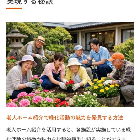
実現する秘訣
緑化活動がもたらす穏やかな生活空間の実
現例
老人ホーム紹介時に見るべき緑化のポイン
ト
大阪府の緑化助成を活かす老人ホーム紹介術
緑化助成を活用した老人ホーム紹介の進め
方
大阪府の緑化支援制度と老人ホーム紹介の
関係
助成金制度を知ることが老人ホーム選びの
カギ
老人ホーム紹介時に役立つ緑化助成の申請
老人ホーム紹介で緑化活動の魅力を発見する方法
準備
老人ホーム紹介を活用すると、各施設が実施している緑
緑化助成を最大限活用できる老人ホームの
化活動の特徴や魅力を比較的簡単に知ることができま