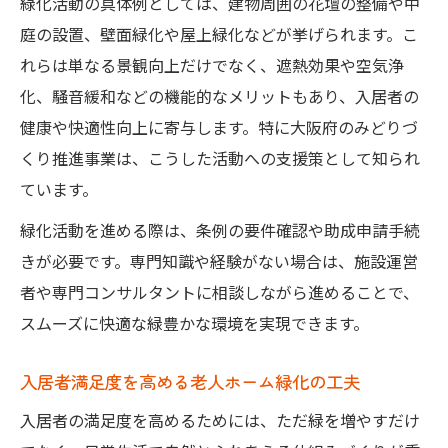
緑化活動の具体例としては、建物周囲の花壇の整備や中
て方
庭の設置、壁面緑化や屋上緑化などが挙げられます。こ
緑化活動を効果的に進める老人ホーム運営
れらは単なる景観向上だけでなく、遮熱効果や空気浄
術
化、騒音緩和などの機能的なメリットもあり、入居者の
大阪府の緑化補助を活かす実践的な進め方
健康や快適性向上に寄与します。特に大阪府のみどりづ
敷地緑化に強い老人ホーム紹介の活用法
くり推進事業は、こうした活動への支援策として知られ
ています。
緑化活動のステップを知り安心運営を実現
助成制度を活用した緑豊かな環境づくりの流れ
緑化活動を進める際は、条例の要件確認や助成申請手続
きが必要です。専門知識や経験がない場合は、施設運営
老人ホーム紹介から始める助成制度活用法
者や専門コンサルタントに相談しながら進めることで、
大阪府の助成制度で緑化活動をスムーズに
スムーズに快適な緑豊かな環境を実現できます。
助成制度利用で変わる老人ホーム紹介の視
点
入居者満足度を高める老人ホーム緑化の工夫
緑化活動を支える助成申請の流れと注意点
入居者の満足度を高めるためには、ただ緑を増やすだけ
老人ホーム紹介時に重視したい制度活用事