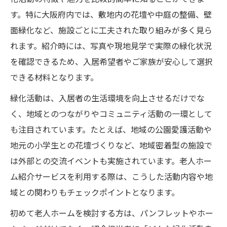
条件
す。特に大阪府内では、敷地内の花壇や中庭の整備、壁
緑化義務への対応で安心できる老人ホーム運営
面緑化など、施設ごとに工夫された取り組みが多く見ら
を
れます。紹介時には、写真や現地見学で実際の緑化状況
を確認できるため、入居希望者やご家族が安心して選択
緑化義務に強い老人ホーム紹介のポイント
できる材料となります。
解説
大阪府の緑化義務が老人ホーム運営に与え
緑化活動は、入居者の生活環境を向上させるだけでな
る影響
く、地域とのつながりやコミュニティ活動の一環として
も注目されています。たとえば、地域の公園愛護活動や
緑化義務対応で信頼される老人ホームの特
地元の小学生との花壇づくりなど、地域密着型の施設で
徴
は外部との交流イベントも実施されています。老人ホー
老人ホーム紹介時に確認する緑化義務の実
ム紹介サービスを利用する際は、こうした活動内容や地
際
域との関わりもチェックポイントとなります。
安心運営のための緑化活動と義務の基礎知
識
初めて老人ホームを検討する方は、パンフレットやホー