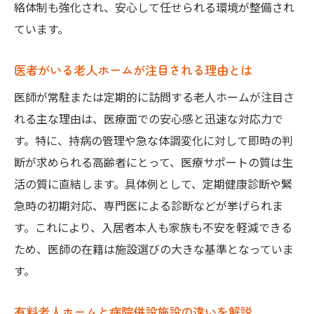
較
絡体制も強化され、安心して任せられる環境が整備され
医者がいる施設での安心とデメリットに注
ています。
目
医者がいる老人ホームが注目される理由とは
有料老人ホーム選びで重視する併設の利点
有料老人ホームの医療サポート徹底比較
医師が常駐または定期的に訪問する老人ホームが注目さ
れる主な理由は、医療面での安心感と迅速な対応力で
有料老人ホーム各施設の医療サポートの違
す。特に、持病の管理や急な体調変化に対して即時の判
い
断が求められる高齢者にとって、医療サポートの質は生
病院併設と提携型老人ホームの比較ポイン
活の質に直結します。具体例として、定期健康診断や緊
ト
急時の初期対応、専門医による診断などが挙げられま
医療体制が充実した有料老人ホームの選び
す。これにより、入居者本人も家族も不安を軽減できる
方
ため、医師の在籍は施設選びの大きな基準となっていま
大阪府で評判の医療機関連携老人ホーム紹
す。
介
認知症対応力が高い有料老人ホームを比較
有料老人ホームと病院併設施設の違いを解説