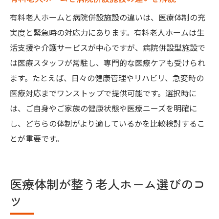
介護付き有料老人ホームの医療体制評価
有料老人ホームと病院併設施設の違いは、医療体制の充
家族も安心できる老人ホーム選びの秘訣
実度と緊急時の対応力にあります。有料老人ホームは生
家族も納得できる老人ホーム選びのコツと
活支援や介護サービスが中心ですが、病院併設型施設で
は
は医療スタッフが常駐し、専門的な医療ケアも受けられ
病院併設老人ホームで得られる家族の安心
ます。たとえば、日々の健康管理やリハビリ、急変時の
感
医療対応までワンストップで提供可能です。選択時に
は、ご自身やご家族の健康状態や医療ニーズを明確に
医療体制が重要な老人ホーム選びのポイン
し、どちらの体制がより適しているかを比較検討するこ
ト
とが重要です。
認知症や重度要介護にも対応する施設を探
す
大阪府の有料老人ホームで安心できる理由
医療体制が整う老人ホーム選びのコ
医者がいる老人ホームで家族の負担を軽減
ツ