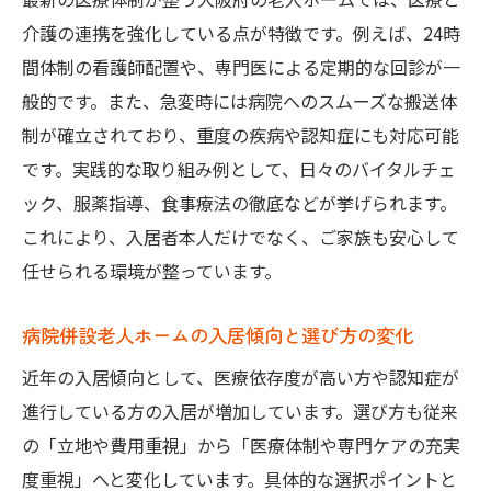
病院併設老人ホームで受けられる医療連携
介護の連携を強化している点が特徴です。例えば、24時
とは
間体制の看護師配置や、専門医による定期的な回診が一
般的です。また、急変時には病院へのスムーズな搬送体
医療体制が整う介護施設の選び方を紹介
制が確立されており、重度の疾病や認知症にも対応可能
大阪府の介護付き有料老人ホーム最新事情
です。実践的な取り組み例として、日々のバイタルチェ
医者がいる老人ホームの医療サポート事例
ック、服薬指導、食事療法の徹底などが挙げられます。
連携する医療機関の特徴と選び方のポイン
これにより、入居者本人だけでなく、ご家族も安心して
ト
任せられる環境が整っています。
医者がいる大阪府老人ホームの魅力
医者常駐の老人ホームならではの安心感と
病院併設老人ホームの入居傾向と選び方の変化
は
近年の入居傾向として、医療依存度が高い方や認知症が
大阪府で選ばれる医者がいる老人ホームの
進行している方の入居が増加しています。選び方も従来
特徴
の「立地や費用重視」から「医療体制や専門ケアの充実
医療体制が整う老人ホームのメリットを解
度重視」へと変化しています。具体的な選択ポイントと