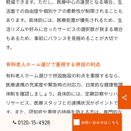
軽減できます。ただし、医療中心の運営となる場合、生
活面での自由度や個別ケアの柔軟性が制限されることも
あります。具体的には、医療処置が優先されるため、生
活リズムや好みに合ったサービスの選択肢が狭まる場合
もあるため、事前にバランスを見極めることが大切で
す。
有料老人ホーム選びで重視する併設の利点
有料老人ホーム選びで併設施設の利点を重視するなら、
医療連携の充実度や緊急時の対応力、日常的な健康管理
体制を確認しましょう。具体的には、定期診察やリハビ
リサービス、医療スタッフとの連携状況がポイントで
す。また、認知症や重度の持病を抱える方は、専門的な
ケアが可能かどうかも重要です。家族の安心と入居者の
0120-15-4928
お問い合わせはこちら
快適な生活を両立するため、実際のサービス内容やサポ