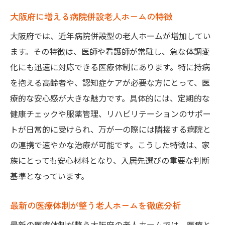
認知症対応が充実した老人ホームの条件
大阪府に増える病院併設老人ホームの特徴
認知症の重度患者にも安心な医療体制を解
大阪府では、近年病院併設型の老人ホームが増加してい
説
ます。その特徴は、医師や看護師が常駐し、急な体調変
病院併設施設で受けられる認知症ケアの内
化にも迅速に対応できる医療体制にあります。特に持病
容
を抱える高齢者や、認知症ケアが必要な方にとって、医
医療体制が強みの老人ホームでの認知症サ
療的な安心感が大きな魅力です。具体的には、定期的な
ポート
健康チェックや服薬管理、リハビリテーションのサポー
大阪府で安心できる認知症対応施設の選び
トが日常的に受けられ、万が一の際には隣接する病院と
方
の連携で速やかな治療が可能です。こうした特徴は、家
家族も納得できる認知症ケア老人ホームの
族にとっても安心材料となり、入居先選びの重要な判断
特徴
基準となっています。
介護と医療が連携した老人ホーム探し
最新の医療体制が整う老人ホームを徹底分析
介護と医療が協力する老人ホームのメリッ
ト
最新の医療体制が整う大阪府の老人ホームでは、医療と