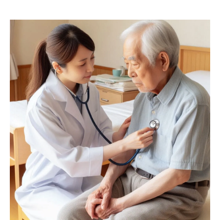
は
有料老人ホームと病院併設施設の違いを解
説
医療体制が整う老人ホーム選びのコツ
医療体制が充実した老人ホームの見極め方
病院併設の老人ホームを選ぶときの重要ポ
イント
介護施設と病院併設の違いと選択基準
医者が常駐する老人ホームの探し方と注意
点
大阪府で評判の医療連携老人ホームを比較
有料老人ホームの医療サポート体制を確認
認知症対応も安心な病院併設施設とは