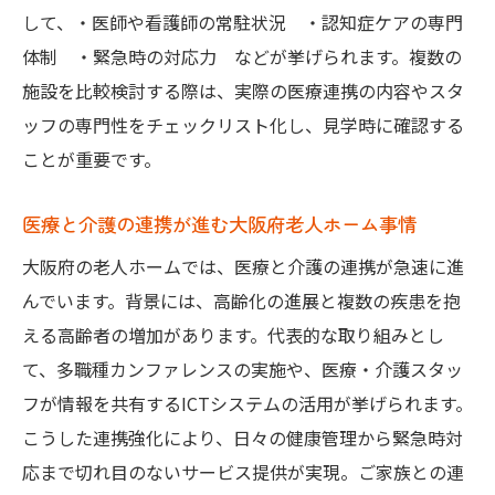
説
して、・医師や看護師の常駐状況 ・認知症ケアの専門
病院併設老人ホームでの医療サポート充実
体制 ・緊急時の対応力 などが挙げられます。複数の
度
施設を比較検討する際は、実際の医療連携の内容やスタ
ッフの専門性をチェックリスト化し、見学時に確認する
有料老人ホームと医者の連携がもたらす利
ことが重要です。
点
緊急時にも強い医者常駐老人ホームの選び
医療と介護の連携が進む大阪府老人ホーム事情
方
大阪府の老人ホームでは、医療と介護の連携が急速に進
病院併設のメリットと注意点を解説
んでいます。背景には、高齢化の進展と複数の疾患を抱
病院併設老人ホームの医療面での強みとは
える高齢者の増加があります。代表的な取り組みとし
併設施設ならではの利便性と注意すべき点
て、多職種カンファレンスの実施や、医療・介護スタッ
医療体制が充実した老人ホームの注意ポイ
フが情報を共有するICTシステムの活用が挙げられます。
ント
こうした連携強化により、日々の健康管理から緊急時対
病院併設型と単独型老人ホームの違いを比
応まで切れ目のないサービス提供が実現。ご家族との連