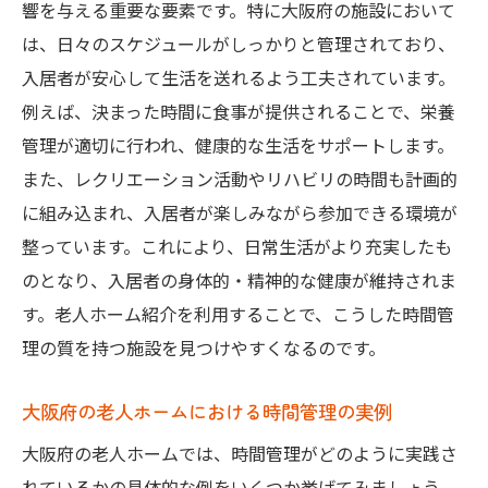
響を与える重要な要素です。特に大阪府の施設において
老人ホーム訪問時のチェックポイントで時間管
は、日々のスケジュールがしっかりと管理されており、
理の質を見極める
入居者が安心して生活を送れるよう工夫されています。
訪問前に準備すべき質問事項
例えば、決まった時間に食事が提供されることで、栄養
管理が適切に行われ、健康的な生活をサポートします。
施設スタッフの対応時間を観察する
また、レクリエーション活動やリハビリの時間も計画的
入居者の日常生活の様子を確認
に組み込まれ、入居者が楽しみながら参加できる環境が
時間管理に関する施設のポリシーを知る
整っています。これにより、日常生活がより充実したも
訪問時に感じた雰囲気で判断する
のとなり、入居者の身体的・精神的な健康が維持されま
時間管理の取り組みを具体的に聞く
す。老人ホーム紹介を利用することで、こうした時間管
大阪府の老人ホームでの時間管理を最適化する
理の質を持つ施設を見つけやすくなるのです。
ための基準とは
効果的なスケジュール管理方法
大阪府の老人ホームにおける時間管理の実例
個別ケアプランの重要性
大阪府の老人ホームでは、時間管理がどのように実践さ
管理職の指導力と時間管理
れているかの具体的な例をいくつか挙げてみましょう。