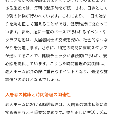
ある施設では、毎朝の起床時間が統一され、日課として
テクノロジーの導入による効率化
の朝の体操が行われています。これにより、一日の始ま
継続的なスタッフ教育と時間管理
りを規則正しく迎えることができ、健康維持に役立って
入居者のニーズに応じた柔軟な対応
います。また、週に一度のペースで行われるイベントや
安心して選ぶ大阪府の老人ホーム紹介の活用法
クラブ活動は、入居者同士の交流を深め、社会的なつな
老人ホーム紹介の信頼性を確保する
がりを促進します。さらに、特定の時間に医療スタッフ
無料相談サービスの効果的な利用方法
が巡回することで、健康チェックが継続的に行われ、安
紹介業者とのコミュニケーションのコツ
心感を提供しています。こうした時間管理の実践例は、
情報提供の質で選ぶ紹介サービス
老人ホーム紹介の際に重要なポイントとなり、最適な施
設選びの助けとなるでしょう。
紹介を受ける前に知っておくべきこと
紹介の際に重視すべき時間管理のポイント
入居者の健康と時間管理の関連性
入居者の生活質を高める大阪府の老人ホームで
老人ホームにおける時間管理は、入居者の健康状態に直
の時間管理戦略
接影響を与える重要な要素です。規則正しい生活リズム
日々のスケジュールの見直し方