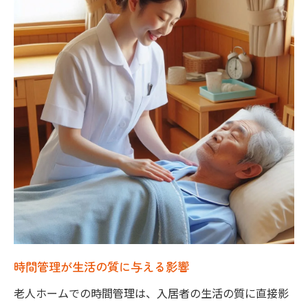
訪問時に確認すべき時間管理ポイント
大阪府での老人ホームの選び方
口コミと評判から見る時間管理の評価
実際に体験した人の声を参考にする
見学時に注目するべき時間管理の工夫
老人ホーム紹介を活用して大阪で最適な施設を
選ぶポイント
老人ホーム紹介サービスのメリット
大阪府の老人ホーム紹介の流れと手順
信頼できる紹介業者の選び方
紹介サービス利用時の注意点
時間管理が生活の質に与える影響
相談時に質問すべき時間管理の項目
老人ホームでの時間管理は、入居者の生活の質に直接影
紹介サービスで得られる情報の活用法