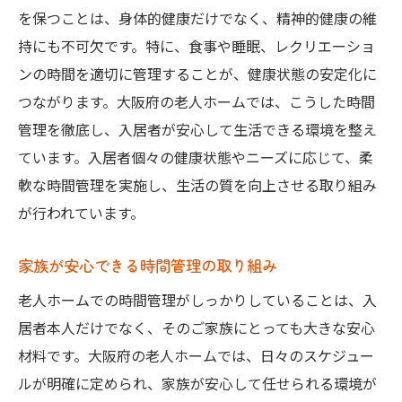
を保つことは、身体的健康だけでなく、精神的健康の維
活動的な生活をサポートする時間管理
持にも不可欠です。特に、食事や睡眠、レクリエーショ
入居者の声を反映する戦略的管理法
ンの時間を適切に管理することが、健康状態の安定化に
時間管理改善によるコミュニティの活性化
つながります。大阪府の老人ホームでは、こうした時間
入居者とスタッフの共同作業による改善
管理を徹底し、入居者が安心して生活できる環境を整え
定期的な評価とフィードバックの重要性
ています。入居者個々の健康状態やニーズに応じて、柔
軟な時間管理を実施し、生活の質を向上させる取り組み
老人ホーム紹介を通じて大阪で理想の施設を見
が行われています。
つけるプロセス
初めての老人ホーム探しでのステップ
家族が安心できる時間管理の取り組み
老人ホーム選びで失敗しないためのアドバ
老人ホームでの時間管理がしっかりしていることは、入
イス
居者本人だけでなく、そのご家族にとっても大きな安心
紹介サービスを比較検討する際のポイント
材料です。大阪府の老人ホームでは、日々のスケジュー
時間管理を重視したホーム選びの重要性
ルが明確に定められ、家族が安心して任せられる環境が
訪問時に受ける印象を大切にする