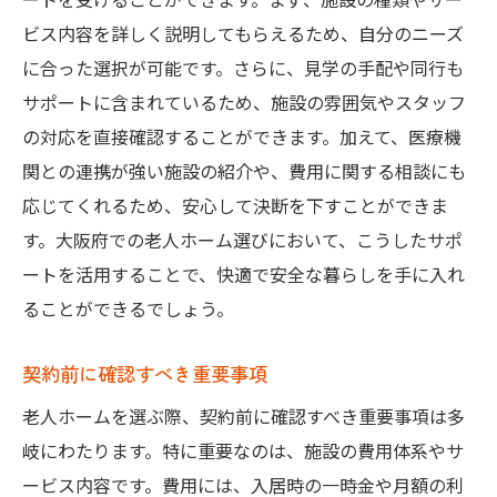
ビス内容を詳しく説明してもらえるため、自分のニーズ
介護スタッフの質を見極めるポイント
に合った選択が可能です。さらに、見学の手配や同行も
認知症ケアに特化したホームの選び方
サポートに含まれているため、施設の雰囲気やスタッフ
快適な生活を支えるリハビリ提案
の対応を直接確認することができます。加えて、医療機
老人ホーム紹介で見つける大阪府の理想的な住
関との連携が強い施設の紹介や、費用に関する相談にも
まい
応じてくれるため、安心して決断を下すことができま
理想の住まいを定義する要因
す。大阪府での老人ホーム選びにおいて、こうしたサポ
他の選択肢と比較しての紹介サービスの強
ートを活用することで、快適で安全な暮らしを手に入れ
み
ることができるでしょう。
現地見学がもたらす安心感
契約前に確認すべき重要事項
費用対効果から見た理想の住まい
住環境が生活に与える重要性
老人ホームを選ぶ際、契約前に確認すべき重要事項は多
岐にわたります。特に重要なのは、施設の費用体系やサ
理想的な住まいを実現する具体的ステップ
ービス内容です。費用には、入居時の一時金や月額の利
大阪府老人ホーム紹介で未来の生活を設計しよ