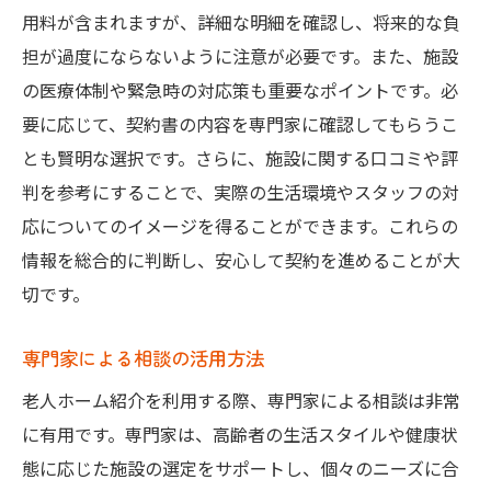
用料が含まれますが、詳細な明細を確認し、将来的な負
う
担が過度にならないように注意が必要です。また、施設
将来を見据えた賢い選択
の医療体制や緊急時の対応策も重要なポイントです。必
生活設計に役立つ情報源とは
要に応じて、契約書の内容を専門家に確認してもらうこ
未来の生活に向けた資金計画の立て方
とも賢明な選択です。さらに、施設に関する口コミや評
老人ホーム選びで重視すべき価値観
判を参考にすることで、実際の生活環境やスタッフの対
未来の生活を豊かにする選択肢
応についてのイメージを得ることができます。これらの
理想の生活を実現するための準備
情報を総合的に判断し、安心して契約を進めることが大
切です。
安心して暮らせる大阪府の老人ホーム選びのス
テップ
専門家による相談の活用方法
始めに知っておくべき基本知識
老人ホーム紹介を利用する際、専門家による相談は非常
選択肢を絞り込むための基準
に有用です。専門家は、高齢者の生活スタイルや健康状
老人ホーム見学時に確認するポイント
態に応じた施設の選定をサポートし、個々のニーズに合
入居までの流れと注意点