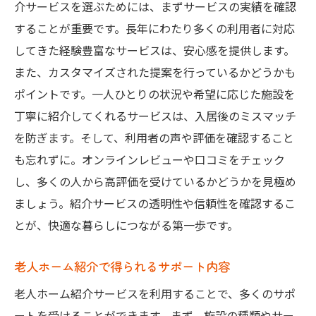
大阪府で快適な暮らしを実現する老人ホーム紹
介サービスを選ぶためには、まずサービスの実績を確認
介の重要性
することが重要です。長年にわたり多くの利用者に対応
自分に合ったホームを見つけるプロセス
してきた経験豊富なサービスは、安心感を提供します。
また、カスタマイズされた提案を行っているかどうかも
快適な暮らしをサポートする要素とは
ポイントです。一人ひとりの状況や希望に応じた施設を
紹介サービスが提供する安心感
丁寧に紹介してくれるサービスは、入居後のミスマッチ
適切な施設選びがもたらすメリット
を防ぎます。そして、利用者の声や評価を確認すること
ホーム選びで失敗しないための注意点
も忘れずに。オンラインレビューや口コミをチェック
快適な暮らしを目指すステップバイステッ
し、多くの人から高評価を受けているかどうかを見極め
プガイド
ましょう。紹介サービスの透明性や信頼性を確認するこ
高齢者に最適な大阪府の介護付き有料老人ホー
とが、快適な暮らしにつながる第一歩です。
ムとは
介護付きホームの特徴と利点
老人ホーム紹介で得られるサポート内容
ケアの充実度が生活に与える影響
老人ホーム紹介サービスを利用することで、多くのサポ
個別ケアプランが重要な理由
ートを受けることができます。まず、施設の種類やサー