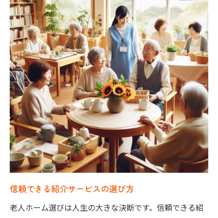
アクティビティを楽しむための施設設備
プライバシーを重視した住まいの選び方
自由と安心が共存する生活スタイル
住宅型有料老人ホームの最新トレンド
医療連携が強化された大阪の老人ホームの選び
方
医療機関との連携体制の確認方法
緊急時に備えた安心のサポート体制
持病を持つ高齢者が考慮すべきポイント
医療スタッフの対応力を見極める
医療サービスの充実度を評価する
信頼できる紹介サービスの選び方
医療連携の充実したホームの探し方
老人ホーム選びは人生の大きな決断です。信頼できる紹