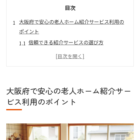
目次
大阪府で安心の老人ホーム紹介サービス利用の
ポイント
信頼できる紹介サービスの選び方
老人ホーム紹介で得られるサポート内容
契約前に確認すべき重要事項
専門家による相談の活用方法
老人ホーム見学時のチェックポイント
大阪府で安心の老人ホーム紹介サー
紹介サービスを最大限に活用する方法
ビス利用のポイント
自由な生活を楽しむ大阪府の住宅型有料老人ホ
ームの魅力
自分らしい生活を送るための選択肢
住環境がもたらす心理的な影響