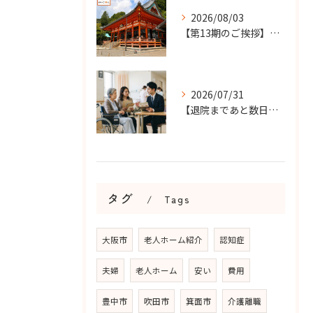
2026/08/03
【第13期のご挨拶】感謝を力に、さらなる挑戦の一年へ
2026/07/31
【退院まであと数日…】老人ホーム探しを急ぐケースで大切なこと...
タグ
Tags
大阪市
老人ホーム紹介
認知症
夫婦
老人ホーム
安い
費用
豊中市
吹田市
箕面市
介護離職