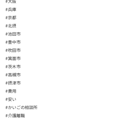
#大阪
#兵庫
#京都
#北摂
#池田市
#豊中市
#吹田市
#箕面市
#茨木市
#高槻市
#摂津市
#費用
#安い
#かいごの相談所
#介護離職