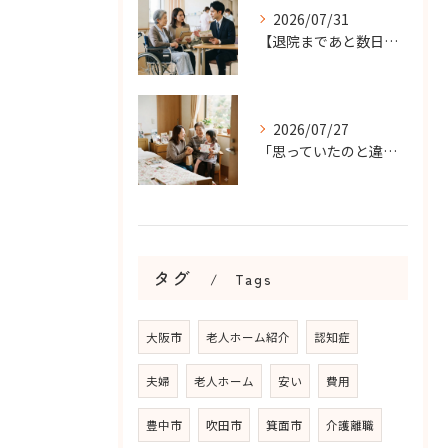
2026/07/31
【退院まであと数日…】老人ホーム探しを急ぐケースで大切なこと...
2026/07/27
「思っていたのと違う…」を防ぐ！老人ホームの面会ルールで確認...
タグ
Tags
大阪市
老人ホーム紹介
認知症
夫婦
老人ホーム
安い
費用
豊中市
吹田市
箕面市
介護離職