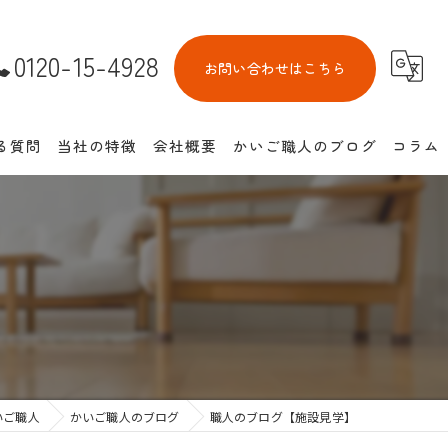
0120-15-4928
お問い合わせはこちら
る質問
当社の特徴
会社概要
かいご職人のブログ
コラム
介護付き有料老人ホーム
住宅型有料老人ホーム
サービス付き高齢者向け住宅
池田市の老人ホーム紹介
介護離職防止
いご職人
かいご職人のブログ
職人のブログ【施設見学】