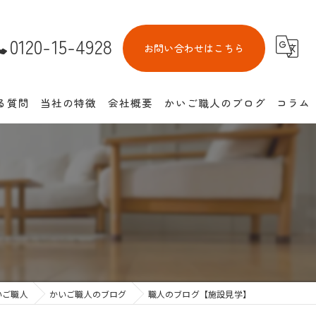
0120-15-4928
お問い合わせはこちら
る質問
当社の特徴
会社概要
かいご職人のブログ
コラム
介護付き有料老人ホーム
住宅型有料老人ホーム
サービス付き高齢者向け住宅
池田市の老人ホーム紹介
介護離職防止
いご職人
かいご職人のブログ
職人のブログ【施設見学】