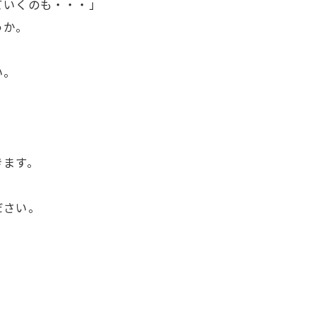
ていくのも・・・」
うか。
い。
きます。
ださい。